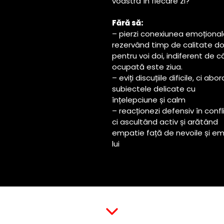
voastră în fiecare zi?
Fără să:
– pierzi conexiunea emoțională
rezervând timp de calitate d
pentru voi doi, indiferent de c
ocupată este ziua.
– eviți discuțiile dificile, ci ab
subiectele delicate cu
înțelepciune și calm
– reacționezi defensiv în confl
ci ascultând activ și arătând
empatie față de nevoile și emo
lui