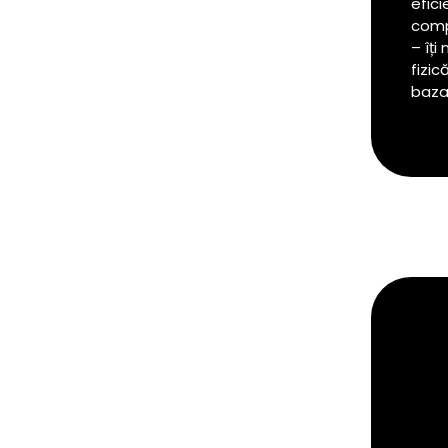
efic
comp
– îți
fizic
bazat