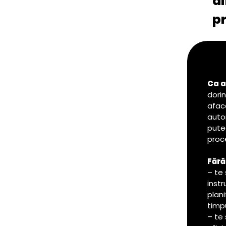
d
p
Ca a
dorin
afac
auto
pute
proc
Fără
– te 
inst
plani
timp
– te 