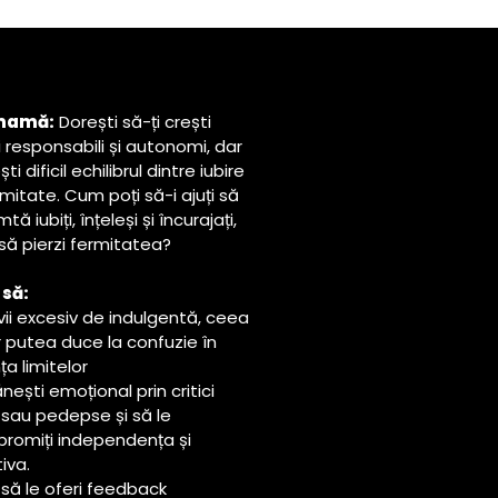
mamă:
Dorești să-ți crești
i responsabili și autonomi, dar
ti dificil echilibrul dintre iubire
rmitate. Cum poți să-i ajuți să
mtă iubiți, înțeleși și încurajați,
să pierzi fermitatea?
 să:
vii excesiv de indulgentă, ceea
r putea duce la confuzie în
nța limitelor
rănești emoțional prin critici
 sau pedepse și să le
romiți independența și
tiva.
i să le oferi feedback