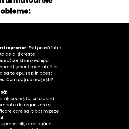
in următoarele
robleme:
ntreprenor:
Ești prinsă între
ța de a-ți crește
erea(construi o echipa
noma) și sentimentul că ai
a să te epuizezi în acest
es. Cum poți sa reușești?
 să:
simți copleșită, ci folosind
rumente de organizare și
ficare care să îți optimizeze
ul
suprasoliciți, ci delegând