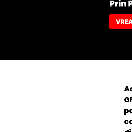
Prin 
VREA
A
G
pe
co