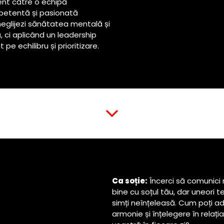
ient către o echipă
etentă și pasionată
 neglijezi sănătatea mentală și
ă, ci aplicând un leadership
 pe echilibru și prioritizare.
Ca soție:
Încerci să comunici
bine cu soțul tău, dar uneori t
simți neînțeleasă. Cum poți a
armonie și înțelegere în relația