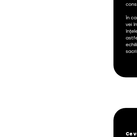
const
În c
vei 
înțel
astfe
echil
sacri
Ce v