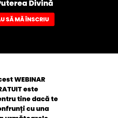
Puterea Divină
U SĂ MĂ ÎNSCRIU
cest WEBINAR
RATUIT este
ntru tine dacă te
nfrunți cu una