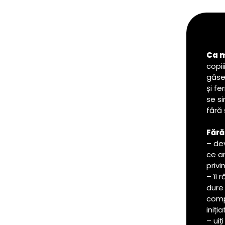
Ca 
copii
găseș
și fe
se si
fără 
Fără
– de
ce a
privi
– îi 
dure
comp
iniția
– uiț