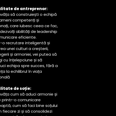
alitate de antreprenor:
nvăța să construiești o echipă
ameni competenți și
onați, care iubesc ceea ce fac,
 dezvolți abilități de leadership
omunicare eficiente.
r-o recrutare inteligentă și
ea unei culturi a creșterii,
egerii și armoniei, vei putea să
i cu înțelepciune și să
uci echipa spre succes, fără a
ța la echilibrul în viața
onală
litate de soție:
învăța cum să aduci armonie și
re printr-o comunicare
eaptă, cum să faci bine soțului
n fiecare zi și să consolidezi