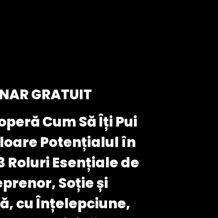
NAR GRATUIT
peră Cum Să Îți Pui
loare Potențialul în
3 Roluri Esențiale de
prenor, Soție și
, cu Înțelepciune,