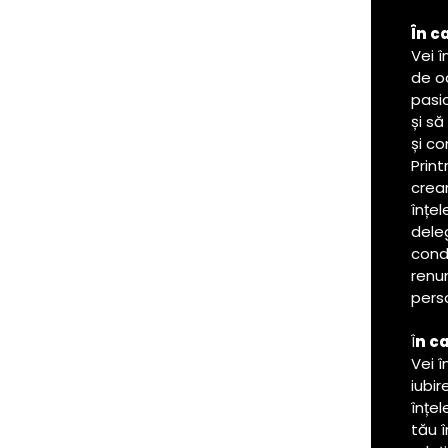
În c
Vei î
de o
pasi
și să
și c
Print
crear
înțel
deleg
cond
renun
pers
Î
n ca
Vei 
iubi
înțel
tău î