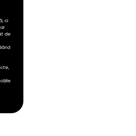
, ci
oar
ât de
ordând
icte,
țiile