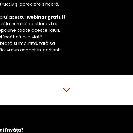
ructiv și apreciere sinceră.
adrul acestui
webinar gratuit
,
învăța cum să gestionezi cu
epciune toate aceste roluri,
l încât să ai o viață
ibrată și împlinită, fără să
fici vreun aspect important.
ei învăța?