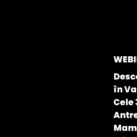
Skip
to
content
WEBI
Desco
în Va
Cele 
Antre
Mamă